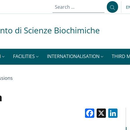
E
L
nto di Scienze Biochimiche
H
FACILITIES
INTERNATIONALISATION
THIRD M
sions
n
Facebo
X
Li
M