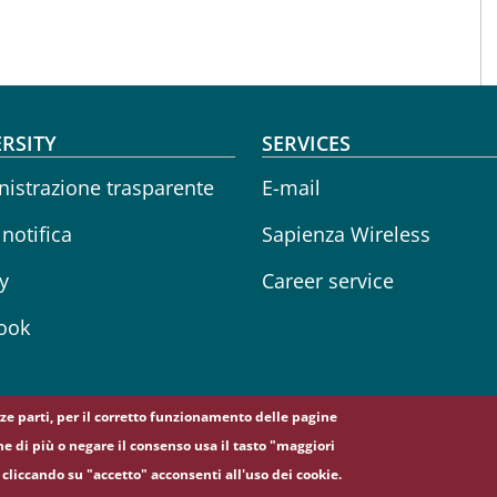
oter menu
RSITY
SERVICES
istrazione trasparente
E-mail
 notifica
Sapienza Wireless
y
Career service
ook
erze parti, per il corretto funzionamento delle pagine
ne di più o negare il consenso usa il tasto "maggiori
, 00185 Roma - (+39) 06 49911 - C.F.: 80209930587 - P. Iva: 021337
cliccando su "accetto" acconsenti all'uso dei cookie.