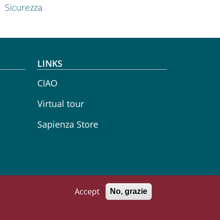
Sicurezza
LINKS
CIAO
Virtual tour
Sapienza Store
Accept
No, grazie
71002