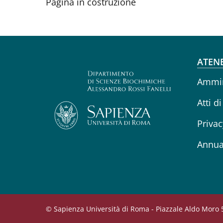
Pagina in costruzione
Fo
ATEN
Ammin
Atti di
Privac
Annua
© Sapienza Università di Roma - Piazzale Aldo Moro 5