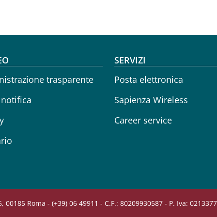
oter menu
EO
SERVIZI
istrazione trasparente
Posta elettronica
 notifica
Sapienza Wireless
y
Career service
rio
, 00185 Roma - (+39) 06 49911 - C.F.: 80209930587 - P. Iva: 021337