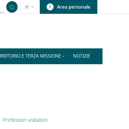
Area personale
IT
SELETTORE LINGUA: CURRENT LANGUAGE
RRITORIO E TERZA MISSIONE
NOTIZIE
ok
nkedIn
ENU CEV SECOND NAVIGATION
Professori visitatori