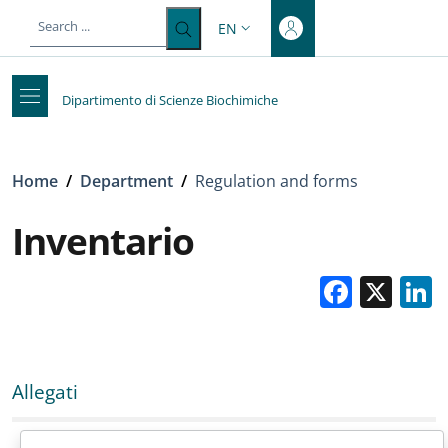
Top-level heading
Skip to main content
Skip to footer content
EN
LANGUAGE SWITCHER: CURRENT 
Dipartimento di Scienze Biochimiche
Breadcrumb
Home
/
Department
/
Regulation and forms
Inventario
Faceb
X
Allegati